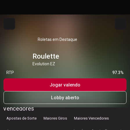
Roletas em Destaque
Roulette
Evolution EZ
RTP
97.3%
Jogar valendo
Lobby aberto
Vencedores
Apostas de Sorte
Maiores Giros
Maiores Vencedores