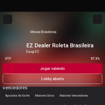
Mesas Brasileiras
EZ Dealer Roleta Brasileira
Ezugi EZ
RTP
97.3%
Jogar valendo
Lobby aberto
Vencedores
Apostas de Sorte
Maiores Giros
Maiores Vencedores