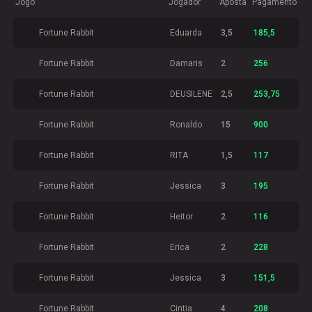
Jogo
Jogador
Aposta
Pagamento
Fortune Rabbit
Eduarda
3,5
185,5
Fortune Rabbit
Damaris
2
256
Fortune Rabbit
DEUSILENE
2,5
253,75
Fortune Rabbit
Ronaldo
15
900
Fortune Rabbit
RITA
1,5
117
Fortune Rabbit
Jessica
3
195
Fortune Rabbit
Heitor
2
116
Fortune Rabbit
Erica
2
228
Fortune Rabbit
Jessica
3
151,5
Fortune Rabbit
Cintia
4
208