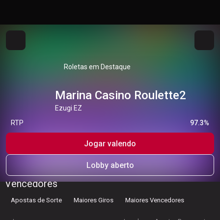
Roletas em Destaque
Marina Casino Roulette2
Ezugi EZ
RTP
97.3%
Jogar valendo
Lobby aberto
Vencedores
Apostas de Sorte
Maiores Giros
Maiores Vencedores