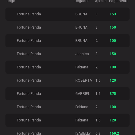
Jogo
Jogador
Aposta
Pagamento
Fortune Panda
BRUNA
3
153
Fortune Panda
BRUNA
3
150
Fortune Panda
BRUNA
2
100
Fortune Panda
Jessica
3
150
Fortune Panda
Fabiana
2
100
Fortune Panda
ROBERTA
1,5
120
Fortune Panda
GABRIEL
1,5
375
Fortune Panda
Fabiana
2
100
Fortune Panda
Fabiana
1,5
120
Fortune Panda
ISABELLY
0,3
169,2