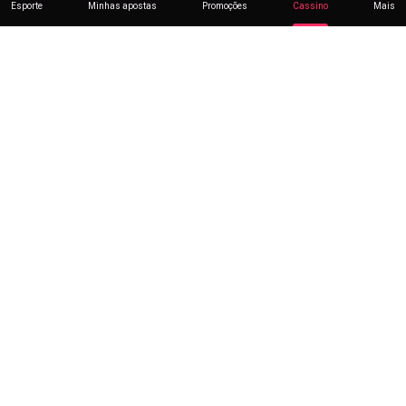
Esporte
Minhas apostas
Promoções
Cassino
Mais
Licença
Informações
Links úteis
Pagamentos
Sociais
Instalar