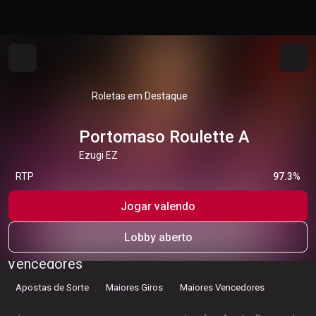
Roletas em Destaque
Portomaso Roulette A
Ezugi EZ
RTP
97.3%
Jogar valendo
Lobby aberto
Vencedores
Apostas de Sorte
Maiores Giros
Maiores Vencedores