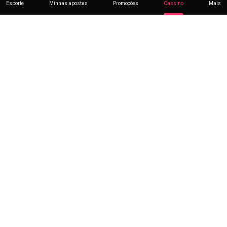
Esporte
Minhas apostas
Promoções
Cassino
Mais
Licença
Informações
Links úteis
Pagamentos
Sociais
Instalar