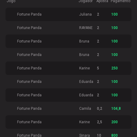
Jogo
Jogador
Aposta
Pagamento
Fortune Panda
Juliana
2
100
Fortune Panda
RAYANE
2
100
Fortune Panda
Bruna
2
100
Fortune Panda
Bruna
2
100
Fortune Panda
Karine
5
250
Fortune Panda
Eduarda
2
100
Fortune Panda
Eduarda
2
100
Fortune Panda
Camila
0,2
104,8
Fortune Panda
Karine
2,5
200
Fortune Panda
Sinara
10
800