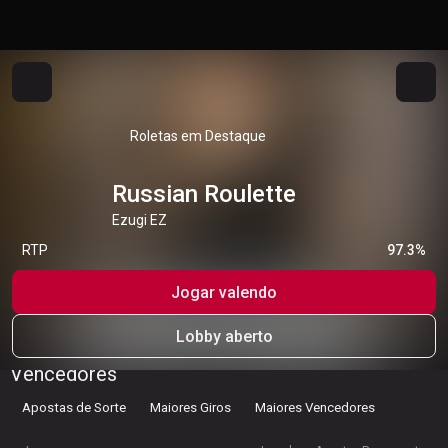
Roletas em Destaque
Russian Roulette
Ezugi EZ
RTP
97.3%
Jogar valendo
Lobby aberto
Vencedores
Apostas de Sorte
Maiores Giros
Maiores Vencedores