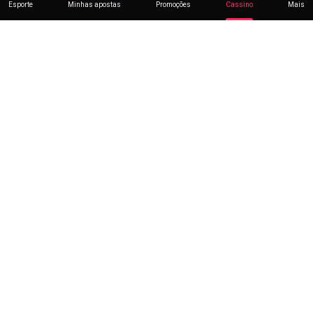
Esporte
Minhas apostas
Promoções
Cassino
Mais
Licença
Informações
Links úteis
Pagamentos
Sociais
Instalar