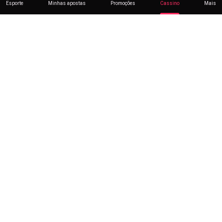
Esporte
Minhas apostas
Promoções
Cassino
Mais
Licença
Informações
Links úteis
Pagamentos
Sociais
Instalar