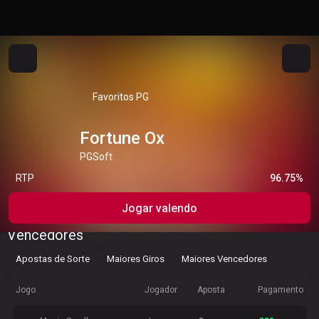
Favoritos PG
Fortune Ox
PGSoft
RTP
96.75%
Jogar valendo
Vencedores
Apostas de Sorte
Maiores Giros
Maiores Vencedores
Jogo
Jogador
Aposta
Pagamento