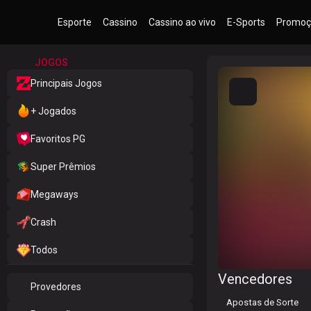
Esporte
Cassino
Cassino ao vivo
E-Sports
Promoç
JOGOS
Principais Jogos
+ Jogados
Favoritos PG
Super Prêmios
Megaways
Crash
Todos
Vencedores
Provedores
Apostas de Sorte