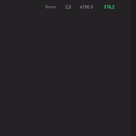
2,5
x150.5
376,2
Bruno