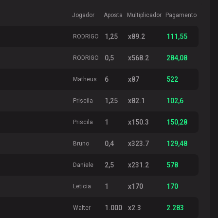
Jogador
Aposta
Multiplicador
Pagamento
1,25
x89.2
111,55
RODRIGO
0,5
x568.2
284,08
RODRIGO
6
x87
522
Matheus
1,25
x82.1
102,6
Priscila
1
x150.3
150,28
Priscila
0,4
x323.7
129,48
Bruno
2,5
x231.2
578
Daniele
1
x170
170
Leticia
1.000
x2.3
2.283
Walter