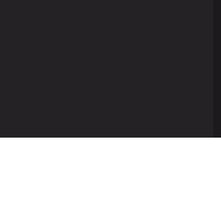
Suporte
Pagamentos
Fale Conosco
Sociais