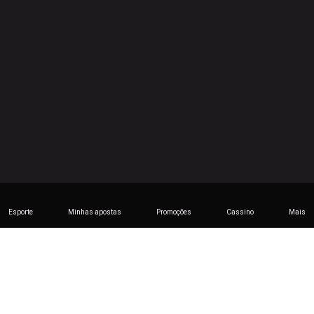
Esporte
Minhas apostas
Promoções
Cassino
Mais
Licença