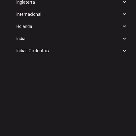
Inglaterra
Internacional
Holanda
Índia
Índias Ocidentais