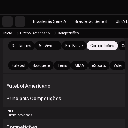
Brasileirão Série A
Brasileirão Série B
UEFA 
Início
Futebol Americano
Competições
Destaques
Ao Vivo
Em Breve
Competições
Cri
Futebol
Basquete
Tênis
MMA
eSports
Vôlei
Futebol Americano
Principais Competições
NFL
Futebol Americano
Competições